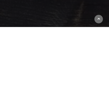
Beställ god och vällagad mat online hos Pizzeria Tranan (Bromma). Se vår meny, ta del av
unika erbjudanden och njut av rätter för alla smaker.
Öppettider
Avhämtning
Måndag - Söndag
Stängt